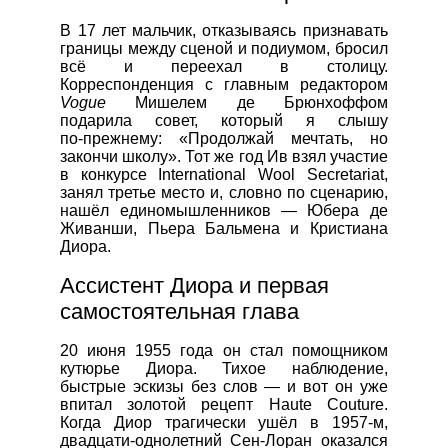
В 17 лет мальчик, отказываясь признавать
границы между сценой и подиумом, бросил
всё и переехал в столицу.
Корреспонденция с главным редактором
Vogue
Мишелем де Брюнхоффом
подарила совет, который я слышу
по‑прежнему: «Продолжай мечтать, но
закончи школу». Тот же год Ив взял участие
в конкурсе International Wool Secretariat,
занял третье место и, словно по сценарию,
нашёл единомышленников — Юбера де
Живанши, Пьера Бальмена и Кристиана
Диора.
Ассистент Диора и первая
самостоятельная глава
20 июня 1955 года он стал помощником
кутюрье Диора. Тихое наблюдение,
быстрые эскизы без слов — и вот он уже
впитал золотой рецепт Haute Couture.
Когда Диор трагически ушёл в 1957-м,
двадцати‑однолетний Сен‑Лоран оказался