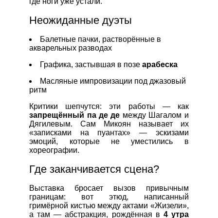
где ноги уже устали.
Неожиданные дуэты
Балетные пачки, растворённые в
акварельных разводах
Графика, застывшая в позе
арабеска
Масляные импровизации под джазовый
ритм
Критики шепчутся: эти работы — как
запрещённый па де де
между Шагалом и
Дягилевым. Сам Микоян называет их
«записками на пуантах» — эскизами
эмоций, которые не уместились в
хореографии.
Где заканчивается сцена?
Выставка бросает вызов привычным
границам: вот этюд, написанный
гримёрной кистью между актами «Жизели»,
а там — абстракция, рождённая в
4 утра