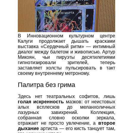
В Инновационном культурном центре
Калуги продолжает дышать красками
выставка «Сердечный ритм» — интимный
диалог между балетом и живописью. Артур
Микоян, чьи пируэты десятилетиями
гипнотизировали зрителей, теперь
заставляет холсты пульсировать в такт
своему внутреннему метроному.
Палитра без грима
Здесь нет театральных софитов, лишь
голая искренность
мазков: от неистовых
алых всплесков до меланхоличных
лазурных завихрений. Коллекция,
собранная словно осколки зеркала,
отражает не просто увлечение, а
второе
дыхание
артиста — его кисть танцует там,