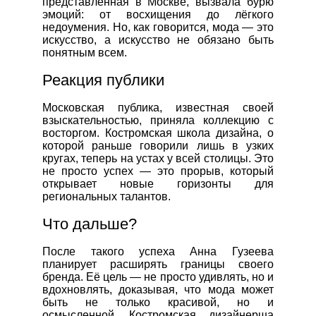
представленная в Москве, вызвала бурю
эмоций: от восхищения до лёгкого
недоумения. Но, как говорится, мода — это
искусство, а искусство не обязано быть
понятным всем.
Реакция публики
Московская публика, известная своей
взыскательностью, приняла коллекцию с
восторгом. Костромская школа дизайна, о
которой раньше говорили лишь в узких
кругах, теперь на устах у всей столицы. Это
не просто успех — это прорыв, который
открывает новые горизонты для
региональных талантов.
Что дальше?
После такого успеха Анна Гузеева
планирует расширять границы своего
бренда. Её цель — не просто удивлять, но и
вдохновлять, доказывая, что мода может
быть не только красивой, но и
осмысленной. Костромская дизайнерша