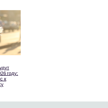
удут
26 году:
с к
су