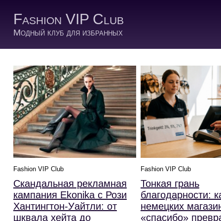
Fashion VIP Club
Модный клуб для избранных
Fashion VIP Club
Fashion VIP Club
Скандальная рекламная
Тонкая грань
кампания Ekonika с Рози
благодарности: к
Хантингтон-Уайтли: от
немецких магази
шквала хейта до
«спасибо» превр