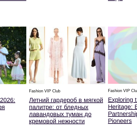
Fashion VIP Cl
Fashion VIP Club
Exploring 
2026:
Летний гардероб в мягкой
Heritage: B
ря
палитре: от бледных
Partnershi
лавандовых туман до
Pioneers
кремовой нежности