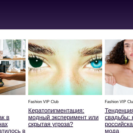
Fashion VIP Club
Fashion VIP Cl
Кератопигментация:
Тенденци
ак в
модный эксперимент или
свадьбы: 
нах
скрытая угроза?
российска
атилось в
мода