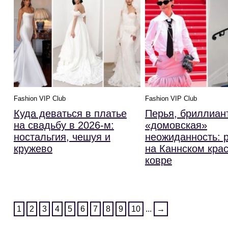
Fashion VIP Club
Fashion VIP Club
Куда деваться в платье
Перья, бриллиан
на свадьбу в 2026-м:
«домовская»
ностальгия, чешуя и
неожиданность: 
кружево
на Каннском кра
ковре
1
2
3
4
5
6
7
8
9
10
...
→