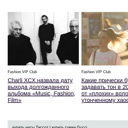
Fashion VIP Club
Fashion VIP Club
Charli XCX назвала дату
Какие прически б
выхода долгожданного
задавать тон в 20
альбома «Music, Fashion,
от «плохих» воло
Film»
утонченному хао
купить часы Тиссот
|
купить сумки Gucci