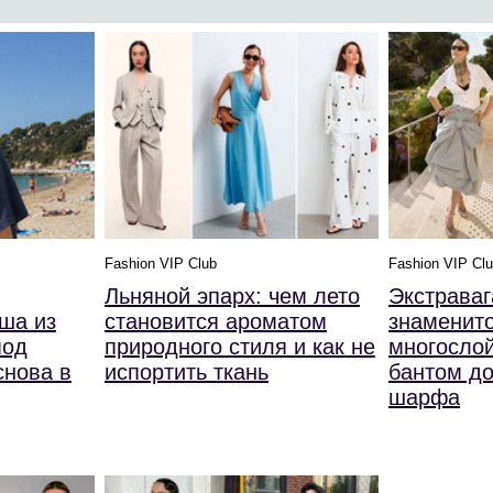
Fashion VIP Club
Fashion VIP Cl
Льняной эпарх: чем лето
Экстрава
ша из
становится ароматом
знаменито
под
природного стиля и как не
многослой
снова в
испортить ткань
бантом до
шарфа