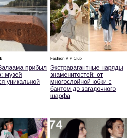
ub
Fashion VIP Club
 Валаама прибыл
Экстравагантные наряды
: музей
знаменитостей: от
ся уникальной
многослойной юбки с
бантом до загадочного
шарфа