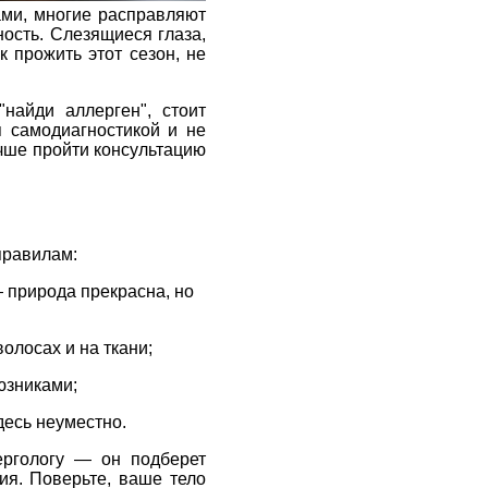
ами, многие расправляют
ость. Слезящиеся глаза,
к прожить этот сезон, не
найди аллерген", стоит
я самодиагностикой и не
учше пройти консультацию
правилам:
 природа прекрасна, но
олосах и на ткани;
юзниками;
есь неуместно.
ергологу — он подберет
ия. Поверьте, ваше тело