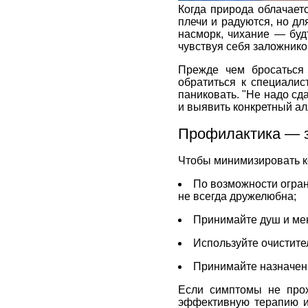
Когда природа облачает
плечи и радуются, но д
насморк, чихание — будт
чувствуя себя заложник
Прежде чем бросаться 
обратиться к специалис
паниковать. "Не надо сд
и выявить конкретный алл
Профилактика — з
Чтобы минимизировать к
По возможности огран
не всегда дружелюбна;
Принимайте душ и мен
Используйте очистит
Принимайте назначен
Если симптомы не прох
эффективную терапию и 