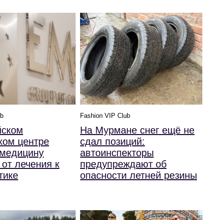
ub
Fashion VIP Club
йском
На Мурмане снег ещё не
ком центре
сдал позиций:
 медицину
автоинспекторы
 от лечения к
предупреждают об
тике
опасности летней резины