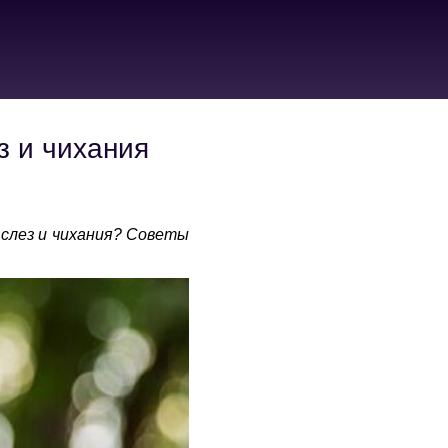
з и чихания
 слез и чихания? Советы