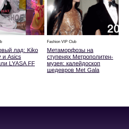
ub
Fashion VIP Club
овый лад: Kiko
Метаморфозы на
 и Asics
ступенях Метрополитен-
или LYASA FF
музея: калейдоскоп
шедевров Met Gala