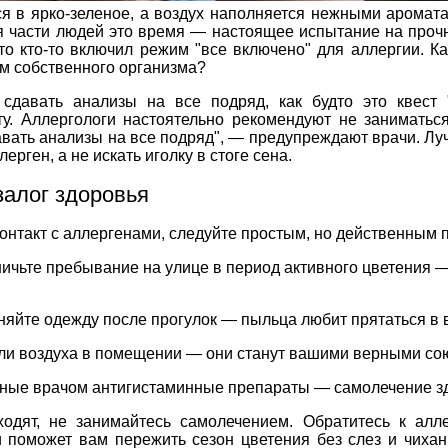
ся в ярко-зеленое, а воздух наполняется нежными аромат
ля части людей это время — настоящее испытание на прочн
о кто-то включил режим "все включено" для аллергии. Ка
ом собственного организма?
сдавать анализы на все подряд, как будто это квест "
ту. Аллергологи настоятельно рекомендуют не заниматьс
авать анализы на все подряд", — предупреждают врачи. Л
ерген, а не искать иголку в стоге сена.
алог здоровья
онтакт с аллергенами, следуйте простым, но действенным 
ичьте пребывание на улице в период активного цветения —
яйте одежду после прогулок — пыльца любит прятаться в в
ели воздуха в помещении — они станут вашими верными со
ные врачом антигистаминные препараты — самолечение зд
одят, не занимайтесь самолечением. Обратитесь к алл
поможет вам пережить сезон цветения без слез и чихан