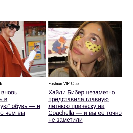
ub
Fashion VIP Club
 вновь
Хайли Бибер незаметно
ь в
представила главную
ую" обувь — и
летнюю прическу на
 о чем вы
Coachella — и вы ее точно
не заметили