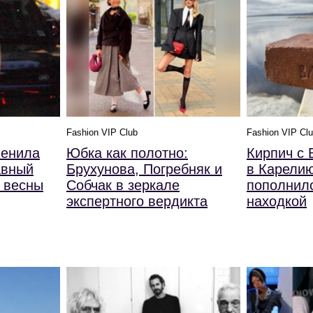
Fashion VIP Club
Fashion VIP Cl
менила
Юбка как полотно:
Кирпич с
авный
Брухунова, Погребняк и
в Карелию
 весны
Собчак в зеркале
пополнил
экспертного вердикта
находкой