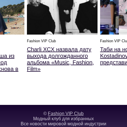
Fashion VIP Club
Fashion VIP Cl
Charli XCX назвала дату
Таби на н
ша из
выхода долгожданного
Kostadinov
под
альбома «Music, Fashion,
представ
снова в
Film»
©
Fashion VIP Club
Модный клуб для избранных
Все новости мировой модной индустрии