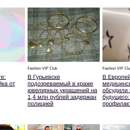
Fashion VIP Club
Fashion VIP Cl
re:
В Гурьевске
В Европе
йка от
подозреваемый в краже
медицинс
ювелирных украшений на
обсудили
1,4 млн рублей задержан
будущего:
полицией
профилак