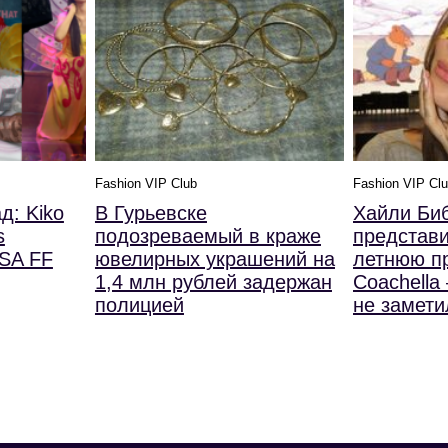
Fashion VIP Club
Fashion VIP Cl
д: Kiko
В Гурьевске
Хайли Би
s
подозреваемый в краже
представ
SA FF
ювелирных украшений на
летнюю пр
1,4 млн рублей задержан
Coachella
полицией
не замети