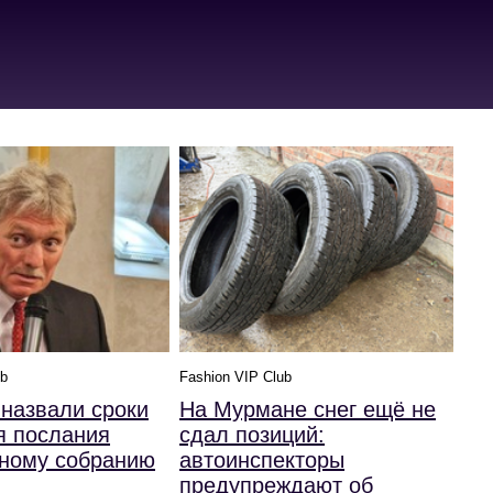
ub
Fashion VIP Club
назвали сроки
На Мурмане снег ещё не
я послания
сдал позиций:
ному собранию
автоинспекторы
предупреждают об