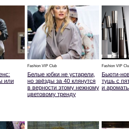
Fashion VIP Club
Fashion VIP Cl
енс:
Белые юбки не устарели,
Бьюти-нов
ы или
но звёзды за 40 клянутся
тушь с п
в верности этому нежному
и ароматы
цветовому тренду