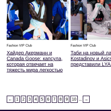
Fashion VIP Club
Fashion VIP Club
Хайдер Акерманн и
Таби на новый ла
Canada Goose: капсула,
Kostadinov и Asic
которая отвечает на
представили LYA
тяжесть мира легкостью
←
1
2
3
4
5
6
7
8
9
10
...
→