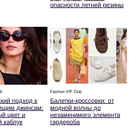
опасности летней резины
ub
Fashion VIP Club
кий подход к
Балетки-кроссовки: от
дящим джинсам:
модной волны до
й цвет и
незаменимого элемента
 каблук
гардероба