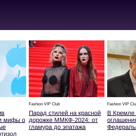
Fashion VIP Club
Fashion VIP Cl
ив
Парад стилей на красной
В Кремле 
 и мифы о
дорожке ММКФ-2024: от
оглашени
ые
гламура до эпатажа
Федераль
ртизол