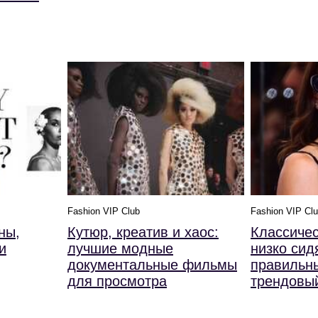
Fashion VIP Club
Fashion VIP Cl
ны,
Кутюр, креатив и хаос:
Классичес
и
лучшие модные
низко си
документальные фильмы
правильны
для просмотра
трендовый