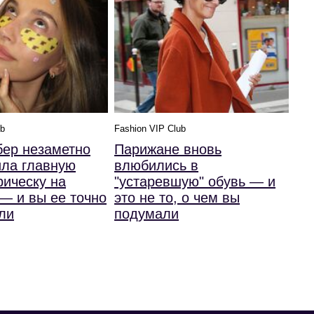
ub
Fashion VIP Club
бер незаметно
Парижане вновь
ила главную
влюбились в
ическу на
"устаревшую" обувь — и
 — и вы ее точно
это не то, о чем вы
ли
подумали