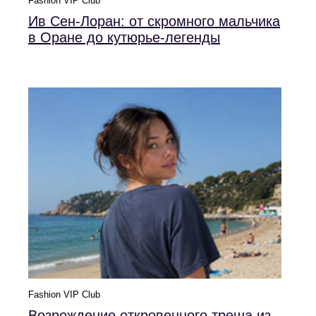
Fashion VIP Club
Ив Сен-Лоран: от скромного мальчика
в Оране до кутюрье‑легенды
Fashion VIP Club
Возрождение откровенного треша из